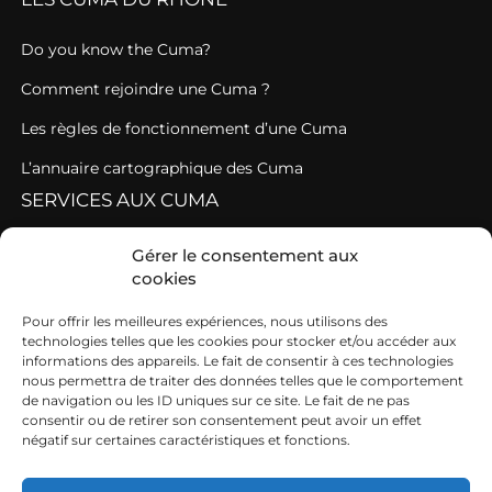
Do you know the Cuma?
Comment rejoindre une Cuma ?
Les règles de fonctionnement d’une Cuma
L’annuaire cartographique des Cuma
SERVICES AUX CUMA
Assistance administrative et juridique
Gérer le consentement aux
cookies
DiNA Cuma ou comment conseiller les Cuma
Pour offrir les meilleures expériences, nous utilisons des
Se former
technologies telles que les cookies pour stocker et/ou accéder aux
CONTACT
informations des appareils. Le fait de consentir à ces technologies
nous permettra de traiter des données telles que le comportement
de navigation ou les ID uniques sur ce site. Le fait de ne pas
234 rue Général de Gaulle
consentir ou de retirer son consentement peut avoir un effet
négatif sur certaines caractéristiques et fonctions.
69 530 BRIGNAIS
8h-12h30 et 13h30-17h du lundi au vendredi