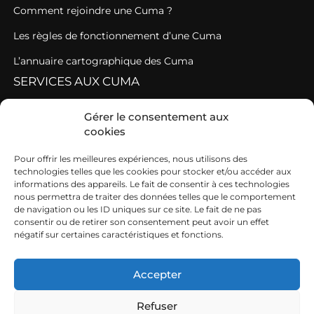
Comment rejoindre une Cuma ?
Les règles de fonctionnement d’une Cuma
L’annuaire cartographique des Cuma
SERVICES AUX CUMA
Assistance administrative et juridique
Gérer le consentement aux
cookies
DiNA Cuma ou comment conseiller les Cuma
Pour offrir les meilleures expériences, nous utilisons des
Se former
technologies telles que les cookies pour stocker et/ou accéder aux
CONTACT
informations des appareils. Le fait de consentir à ces technologies
nous permettra de traiter des données telles que le comportement
de navigation ou les ID uniques sur ce site. Le fait de ne pas
234 rue Général de Gaulle
consentir ou de retirer son consentement peut avoir un effet
négatif sur certaines caractéristiques et fonctions.
69 530 BRIGNAIS
8h-12h30 et 13h30-17h du lundi au vendredi
Accepter
Refuser