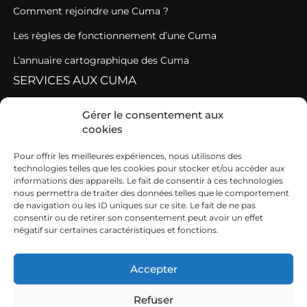
Comment rejoindre une Cuma ?
Les règles de fonctionnement d’une Cuma
L’annuaire cartographique des Cuma
SERVICES AUX CUMA
Assistance administrative et juridique
Gérer le consentement aux
cookies
DiNA Cuma ou comment conseiller les Cuma
Pour offrir les meilleures expériences, nous utilisons des
Se former
technologies telles que les cookies pour stocker et/ou accéder aux
CONTACT
informations des appareils. Le fait de consentir à ces technologies
nous permettra de traiter des données telles que le comportement
de navigation ou les ID uniques sur ce site. Le fait de ne pas
234 rue Général de Gaulle
consentir ou de retirer son consentement peut avoir un effet
négatif sur certaines caractéristiques et fonctions.
69 530 BRIGNAIS
8h-12h30 et 13h30-17h du lundi au vendredi
Accepter
Refuser